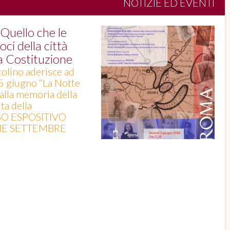
NOTIZIE ED EVENTI
uello che le
ci della città
la Costituzione
tolino aderisce ad
 5 giugno “La Notte
 alla memoria della
ta della
SO ESPOSITIVO
INE SETTEMBRE