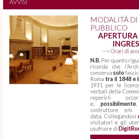
AVVISI
Roma 1943-1946. Quello che le
MODALITÁ DI
carte non dicono: voci della città
PUBBLICO
dalla Resistenza alla Costituzione
APERTURA 
INGRES
L'Archivio Storico Capitolino aderisce ad
Archivissima 2026 - Il 5 giugno “La Notte
-->
Orari di ac
degli Archivi” dedicata alla memoria della
N.B.
Per quanto rigua
Resistenza e della nascita della
ricorda che l'Arch
Repubblica - PERCORSO ESPOSITIVO
conserva
solo
fascic
VISITABILE FINO A FINE SETTEMBRE
Roma
tra il 1848 e 
1931 per le licenz
PROSEGUI LA LETTURA
verbali della Commis
reperirli oc
e,
possibilmente
costruttore e/o 
data. Collegandosi
visitatori e gli ute
usufruire di
DigitRo