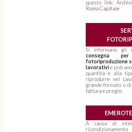
questo link:
Archiv
Roma Capitale
SER
FOTORI
Si informano gli 
consegna per
fotoriproduzione so
lavorativi
e potranno
quantità e alla ti
riprodurre nel caso
grande formato o di
fattura e pregio.
EMEROT
A causa di inter
ricondizioname