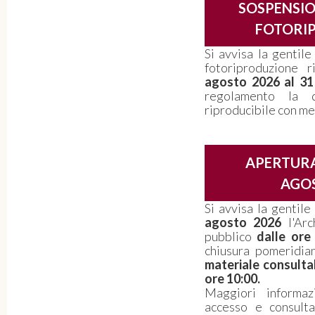
SOSPENSIO
FOTORI
Si avvisa la gentile
fotoriproduzione 
agosto 2026 al 3
regolamento la d
riproducibile con me
APERTURA
AGOS
Si avvisa la gentil
agosto 2026
l'Arc
pubblico
dalle ore
chiusura pomeridi
materiale consulta
ore 10:00.
Maggiori informaz
accesso e consult