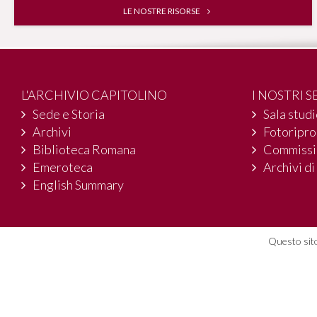
LE NOSTRE RISORSE
L'ARCHIVIO CAPITOLINO
I NOSTRI S
Sede e Storia
Sala stud
Archivi
Fotoripr
Biblioteca Romana
Commissi
Emeroteca
Archivi di
English Summary
Questo sito
© 2004-2016 Archivio Storico Capitol
Piazza dell'Orologio, 4 - 00186 Roma
06 67 10 81 00
archivio.capitolino@comune.roma.it