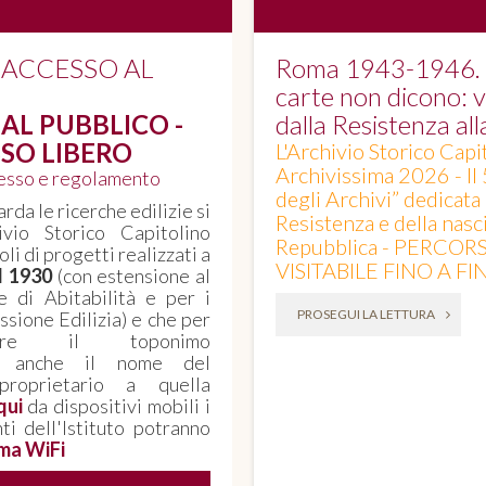
 ACCESSO AL
Roma 1943-1946. Q
carte non dicono: vo
AL PUBBLICO -
dalla Resistenza al
SO LIBERO
L'Archivio Storico Capi
Archivissima 2026 - Il
cesso e regolamento
degli Archivi” dedicata
rda le ricerche edilizie si
Resistenza e della nasci
ivio Storico Capitolino
Repubblica - PERCOR
oli di progetti realizzati a
VISITABILE FINO A F
il 1930
(con estensione al
e di Abitabilità e per i
PROSEGUI LA LETTURA
sione Edilizia) e che per
corre il toponimo
, anche il nome del
proprietario a quella
qui
da dispositivi mobili i
nti dell'Istituto potranno
ma WiFi