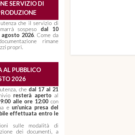
NE SERVIZIO DI
PRODUZIONE
 utenza che il servizio di
rimarrà sospeso
dal 10
1 agosto 2026
. Come da
ocumentazione rimane
zzi propri.
 AL PUBBLICO
TO 2026
e utenza, che
dal 17 al 21
hivio
resterà aperto
al
 9:00 alle ore 12:00
con
ana e
un'unica presa del
bile effettuata entro le
ioni sulle modalità di
azione dei documenti, a