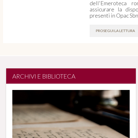
dell'Emeroteca r
assicurare la dispon
presenti in Opac Sbn
PROSEGUI LA LETTURA
ARCHIVI E BIBLIOTECA