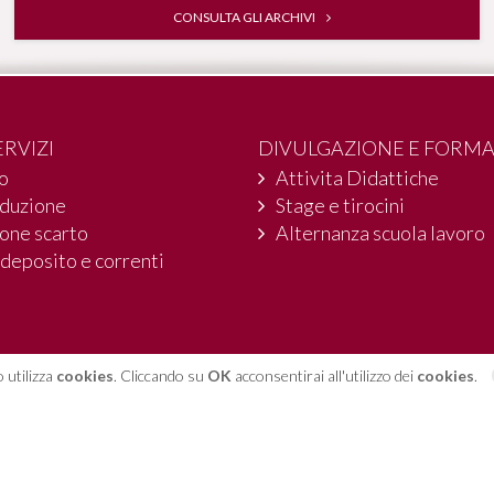
CONSULTA GLI ARCHIVI
ERVIZI
DIVULGAZIONE E FORM
io
Attivita Didattiche
oduzione
Stage e tirocini
one scarto
Alternanza scuola lavoro
 deposito e correnti
 utilizza
cookies
. Cliccando su
OK
acconsentirai all'utilizzo dei
cookies
.
ino