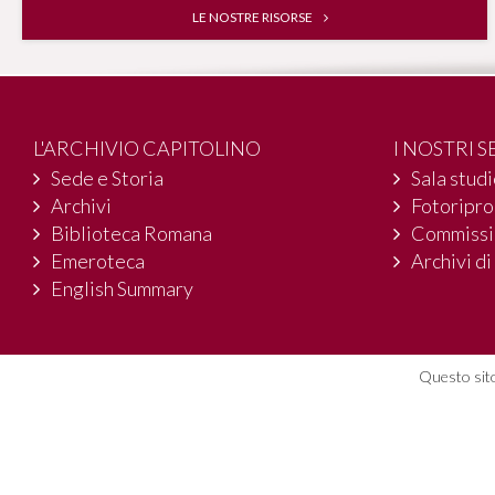
LE NOSTRE RISORSE
L'ARCHIVIO CAPITOLINO
I NOSTRI S
Sede e Storia
Sala stud
Archivi
Fotoripr
Biblioteca Romana
Commissi
Emeroteca
Archivi di
English Summary
Questo sito
© 2004-2016 Archivio Storico Capitol
Piazza dell'Orologio, 4 - 00186 Roma
06 67 10 81 00
archivio.capitolino@comune.roma.it