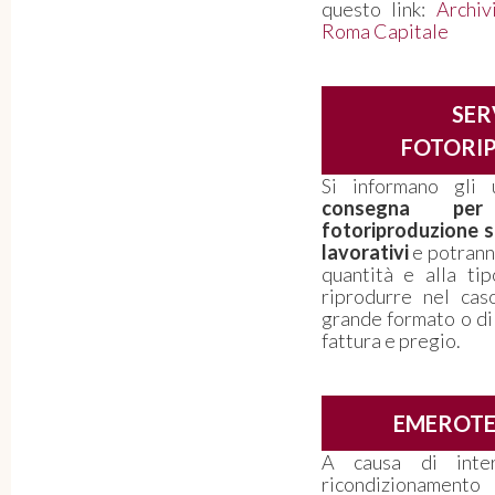
questo link:
Archiv
Roma Capitale
SER
FOTORI
Si informano gli 
consegna per
fotoriproduzione so
lavorativi
e potranno
quantità e alla ti
riprodurre nel caso
grande formato o di
fattura e pregio.
EMEROT
A causa di inter
ricondizioname