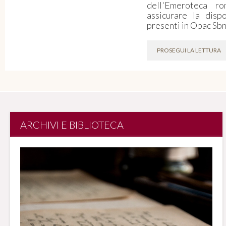
dell'Emeroteca r
assicurare la dispon
presenti in Opac Sbn
PROSEGUI LA LETTURA
ARCHIVI E BIBLIOTECA