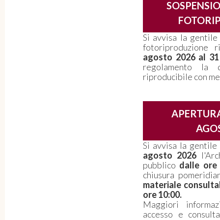
SOSPENSIO
FOTORI
Si avvisa la gentile
fotoriproduzione 
agosto 2026 al 3
regolamento la d
riproducibile con me
APERTURA
AGOS
Si avvisa la gentil
agosto 2026
l'Arc
pubblico
dalle ore
chiusura pomeridi
materiale consulta
ore 10:00.
Maggiori informaz
accesso e consult