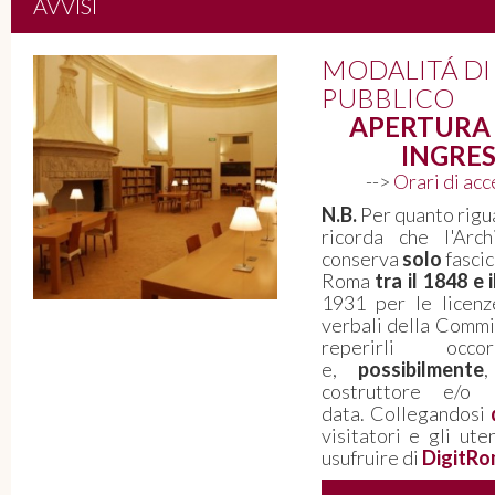
AVVISI
Roma 1943-1946. Quello che le
MODALITÁ DI
carte non dicono: voci della città
PUBBLICO
dalla Resistenza alla Costituzione
APERTURA 
INGRES
L'Archivio Storico Capitolino aderisce ad
Archivissima 2026 - Il 5 giugno “La Notte
-->
Orari di ac
degli Archivi” dedicata alla memoria della
N.B.
Per quanto rigua
Resistenza e della nascita della
ricorda che l'Arch
Repubblica - PERCORSO ESPOSITIVO
conserva
solo
fascic
VISITABILE FINO A FINE SETTEMBRE
Roma
tra il 1848 e 
1931 per le licenz
PROSEGUI LA LETTURA
verbali della Commis
reperirli oc
e,
possibilmente
costruttore e/o 
data. Collegandosi
visitatori e gli ute
usufruire di
DigitRo