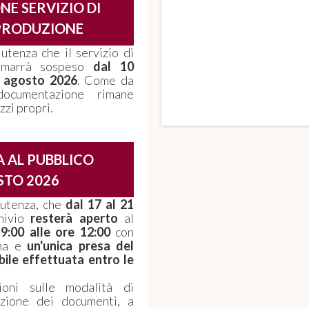
NE SERVIZIO DI
PRODUZIONE
 utenza che il servizio di
rimarrà sospeso
dal 10
1 agosto 2026
. Come da
ocumentazione rimane
zzi propri.
 AL PUBBLICO
TO 2026
e utenza, che
dal 17 al 21
hivio
resterà aperto
al
 9:00 alle ore 12:00
con
ana e
un'unica presa del
bile effettuata entro le
ioni sulle modalità di
azione dei documenti, a