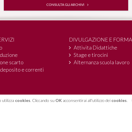
CONSULTA GLI ARCHIVI
ERVIZI
DIVULGAZIONE E FORM
io
Attivita Didattiche
oduzione
Stage e tirocini
one scarto
Alternanza scuola lavoro
 deposito e correnti
 utilizza
cookies
. Cliccando su
OK
acconsentirai all'utilizzo dei
cookies
.
ino