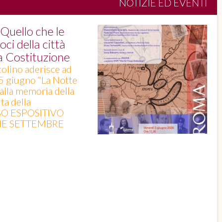
NOTIZIE ED EVENTI
uello che le
ci della città
la Costituzione
tolino aderisce ad
 5 giugno “La Notte
 alla memoria della
ta della
SO ESPOSITIVO
INE SETTEMBRE