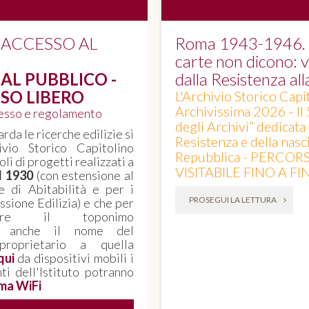
 ACCESSO AL
Roma 1943-1946. Q
carte non dicono: vo
AL PUBBLICO -
dalla Resistenza al
SO LIBERO
L'Archivio Storico Capi
Archivissima 2026 - Il
cesso e regolamento
degli Archivi” dedicata
rda le ricerche edilizie si
Resistenza e della nasci
ivio Storico Capitolino
Repubblica - PERCOR
oli di progetti realizzati a
VISITABILE FINO A F
il 1930
(con estensione al
e di Abitabilità e per i
PROSEGUI LA LETTURA
sione Edilizia) e che per
corre il toponimo
, anche il nome del
proprietario a quella
qui
da dispositivi mobili i
nti dell'Istituto potranno
ma WiFi