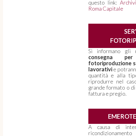
questo link:
Archiv
Roma Capitale
SER
FOTORI
Si informano gli 
consegna per
fotoriproduzione so
lavorativi
e potranno
quantità e alla ti
riprodurre nel caso
grande formato o di
fattura e pregio.
EMEROT
A causa di inter
ricondizioname