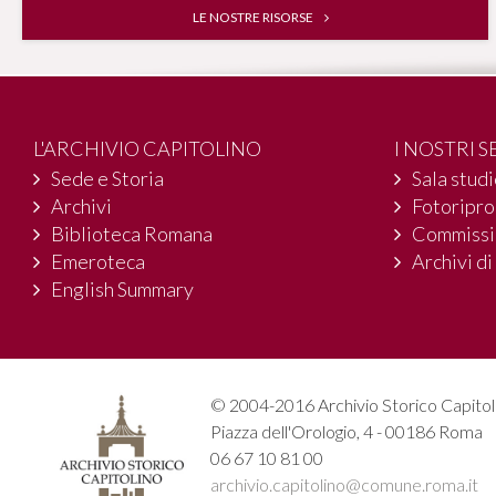
LE NOSTRE RISORSE
L'ARCHIVIO CAPITOLINO
I NOSTRI S
Sede e Storia
Sala stud
Archivi
Fotoripr
Biblioteca Romana
Commissi
Emeroteca
Archivi di
English Summary
© 2004-2016 Archivio Storico Capitol
Piazza dell'Orologio, 4 - 00186 Roma
06 67 10 81 00
archivio.capitolino@comune.roma.it