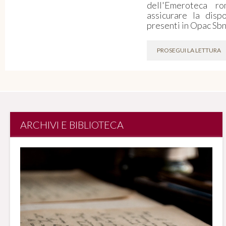
dell'Emeroteca r
assicurare la dispon
presenti in Opac Sbn
PROSEGUI LA LETTURA
ARCHIVI E BIBLIOTECA