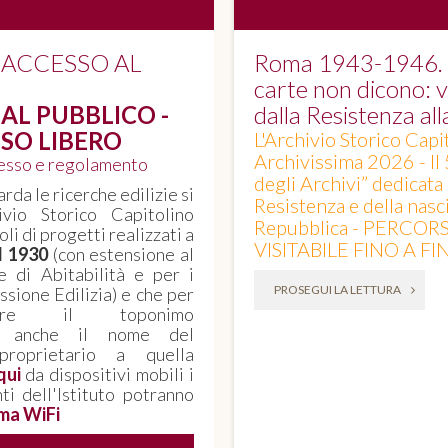
 ACCESSO AL
Roma 1943-1946. Q
carte non dicono: vo
AL PUBBLICO -
dalla Resistenza al
SO LIBERO
L'Archivio Storico Capi
Archivissima 2026 - Il
cesso e regolamento
degli Archivi” dedicata
rda le ricerche edilizie si
Resistenza e della nasci
ivio Storico Capitolino
Repubblica - PERCOR
oli di progetti realizzati a
VISITABILE FINO A F
il 1930
(con estensione al
e di Abitabilità e per i
PROSEGUI LA LETTURA
sione Edilizia) e che per
corre il toponimo
, anche il nome del
proprietario a quella
qui
da dispositivi mobili i
nti dell'Istituto potranno
ma WiFi