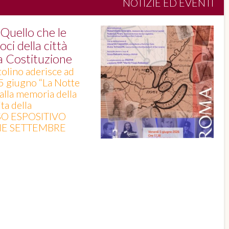
NOTIZIE ED EVENTI
uello che le
ci della città
la Costituzione
tolino aderisce ad
 5 giugno “La Notte
 alla memoria della
ta della
SO ESPOSITIVO
INE SETTEMBRE