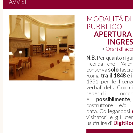
AVVISI
Roma 1943-1946. Quello che le
MODALITÁ DI
carte non dicono: voci della città
PUBBLICO
dalla Resistenza alla Costituzione
APERTURA 
INGRES
L'Archivio Storico Capitolino aderisce ad
Archivissima 2026 - Il 5 giugno “La Notte
-->
Orari di ac
degli Archivi” dedicata alla memoria della
N.B.
Per quanto rigua
Resistenza e della nascita della
ricorda che l'Arch
Repubblica - PERCORSO ESPOSITIVO
conserva
solo
fascic
VISITABILE FINO A FINE SETTEMBRE
Roma
tra il 1848 e 
1931 per le licenz
PROSEGUI LA LETTURA
verbali della Commis
reperirli oc
e,
possibilmente
costruttore e/o 
data. Collegandosi
visitatori e gli ute
usufruire di
DigitRo