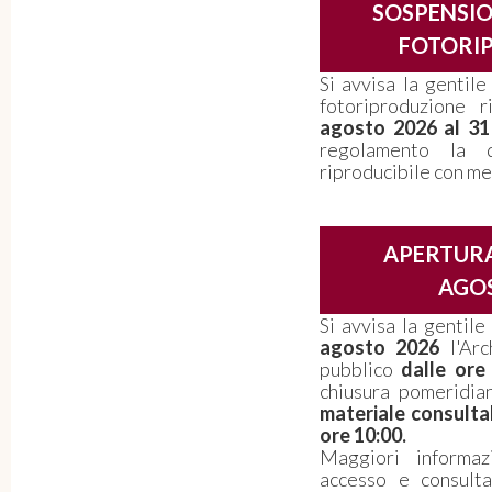
SOSPENSIO
FOTORI
Si avvisa la gentile
fotoriproduzione 
agosto 2026 al 3
regolamento la d
riproducibile con me
APERTURA
AGOS
Si avvisa la gentil
agosto 2026
l'Arc
pubblico
dalle ore
chiusura pomeridi
materiale consulta
ore 10:00.
Maggiori informaz
accesso e consult