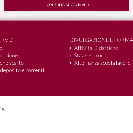
CONSULTA GLI ARCHIVI
ERVIZI
DIVULGAZIONE E FORM
io
Attivita Didattiche
oduzione
Stage e tirocini
one scarto
Alternanza scuola lavoro
 deposito e correnti
ino