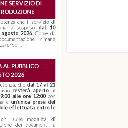
NE SERVIZIO DI
PRODUZIONE
 utenza che il servizio di
rimarrà sospeso
dal 10
1 agosto 2026
. Come da
ocumentazione rimane
zzi propri.
 AL PUBBLICO
TO 2026
e utenza, che
dal 17 al 21
hivio
resterà aperto
al
 9:00 alle ore 12:00
con
ana e
un'unica presa del
bile effettuata entro le
ioni sulle modalità di
azione dei documenti, a