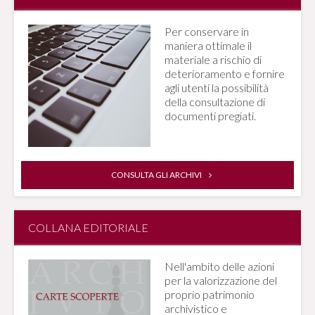
Per conservare in
maniera ottimale il
materiale a rischio di
deterioramento e fornire
agli utenti la possibilità
della consultazione di
documenti pregiati.
CONSULTA GLI ARCHIVI
COLLANA EDITORIALE
Nell'ambito delle azioni
per la valorizzazione del
proprio patrimonio
archivistico e