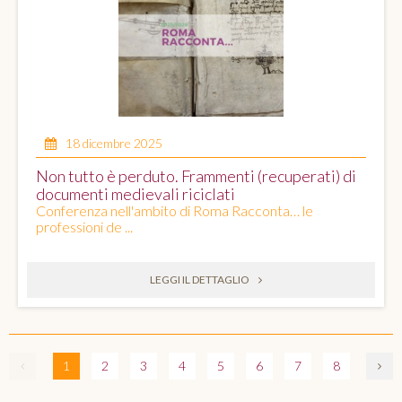
18 dicembre 2025
Non tutto è perduto. Frammenti (recuperati) di
documenti medievali riciclati
Conferenza nell'ambito di Roma Racconta… le
professioni de ...
LEGGI IL DETTAGLIO
1
2
3
4
5
6
7
8