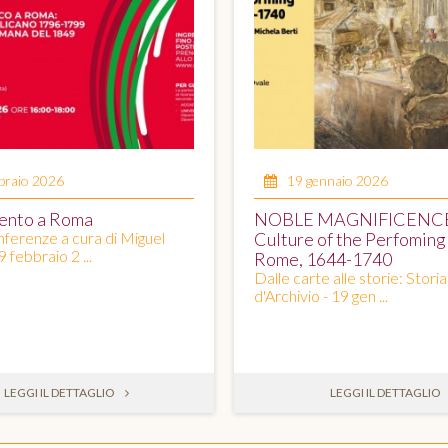
braio 2026
19 gennaio 2026
ento a Roma
NOBLE MAGNIFICENC
onferenze a cura di Miguel
Culture of the Perfoming 
9 febbraio 2 ...
Rome, 1644-1740
Dalle carte alle storie: Storia
d'Archivio - 19 gen ...
LEGGI IL DETTAGLIO
LEGGI IL DETTAGLIO