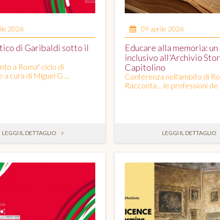
ile 2026
09 aprile 2026
tico di Garibaldi sotto il
Educare alla memoria: un
inclusivo all'Archivio Sto
nto a Roma" ciclo di
Capitolino
a cura di Miguel G ...
Conferenza nell'ambito di R
Racconta… le professioni de .
LEGGI IL DETTAGLIO
LEGGI IL DETTAGLIO