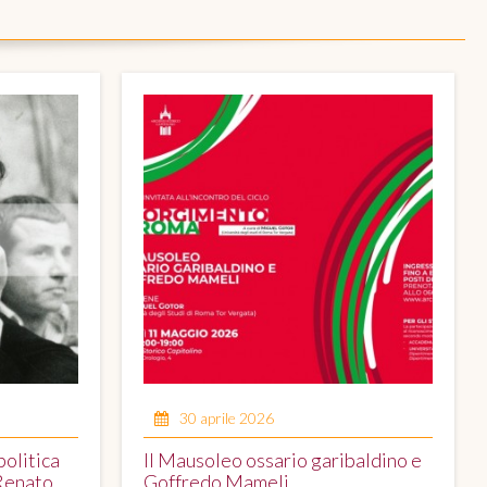
30 aprile 2026
politica
Il Mausoleo ossario garibaldino e
 Renato
Goffredo Mameli