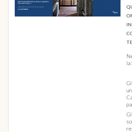
Q
O
IN
C
T
Ne
la
Gl
un
Ca
pa
Gl
sc
re