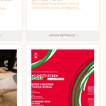
"Risorgimento a Roma" ciclo di
conferenze a cura di Miguel G ...
oma
..
LEGGI IL DETTAGLIO