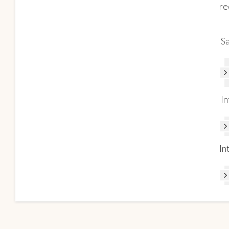
re
Sa
In
In