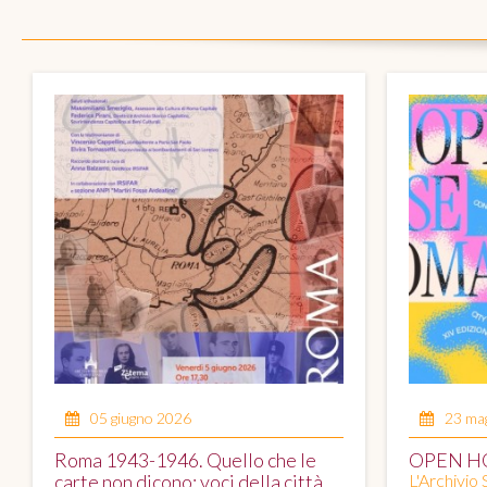
05 giugno 2026
23 ma
Roma 1943-1946. Quello che le
OPEN H
carte non dicono: voci della città
L'Archivio 