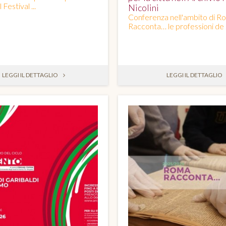
 Festival ...
Nicolini
Conferenza nell'ambito di R
Racconta… le professioni de .
LEGGI IL DETTAGLIO
LEGGI IL DETTAGLIO