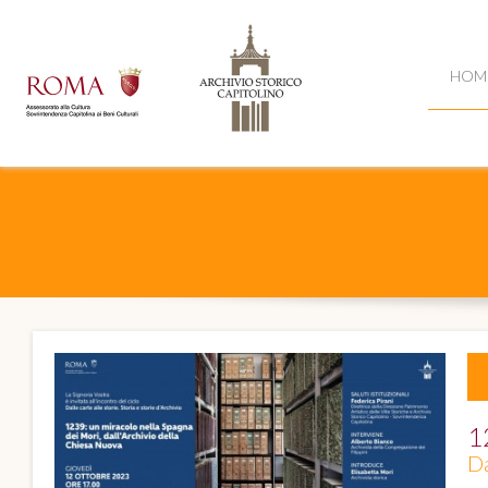
HOM
1
Da