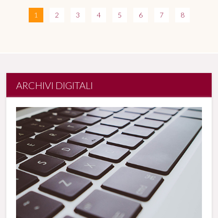
1
2
3
4
5
6
7
8
ARCHIVI DIGITALI