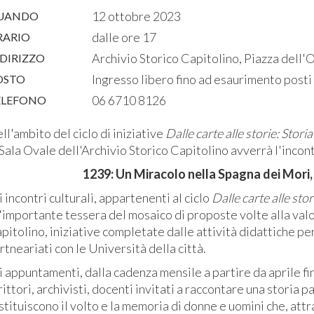
12 ottobre 2023
UANDO
dalle ore 17
RARIO
Archivio Storico Capitolino, Piazza dell'
DIRIZZO
Ingresso libero fino ad esaurimento posti
OSTO
06 6710 8126
ELEFONO
ll'ambito del ciclo di iniziative
Dalle carte alle storie: Storia
 Sala Ovale dell'Archivio Storico Capitolino avverrà l'incon
1239: Un Miracolo nella Spagna dei Mori,
i incontri culturali, appartenenti al ciclo
Dalle carte alle stor
'importante tessera del mosaico di proposte volte alla valo
pitolino, iniziative completate dalle attività didattiche per
rtneariati con le Università della città.
i appuntamenti, dalla cadenza mensile a partire da aprile fi
rittori, archivisti, docenti invitati a raccontare una storia
stituiscono il volto e la memoria di donne e uomini che, attrav