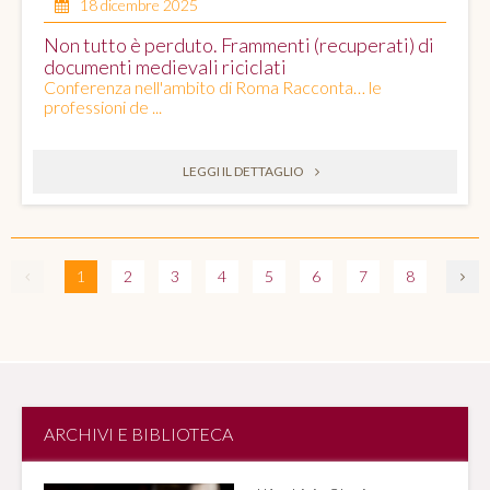
18 dicembre 2025
Non tutto è perduto. Frammenti (recuperati) di
documenti medievali riciclati
Conferenza nell'ambito di Roma Racconta… le
professioni de ...
LEGGI IL DETTAGLIO
1
2
3
4
5
6
7
8
ARCHIVI E BIBLIOTECA