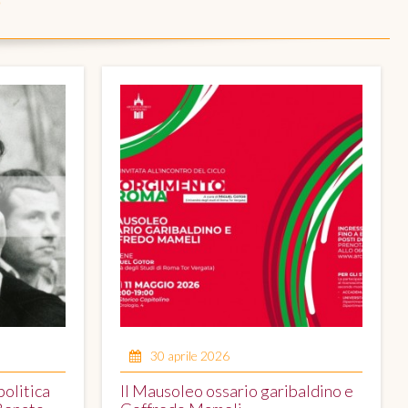
O
30 aprile 2026
politica
Il Mausoleo ossario garibaldino e