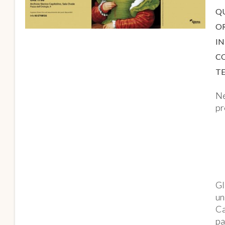
Q
O
IN
C
T
Ne
pr
Gl
un
Ca
pa