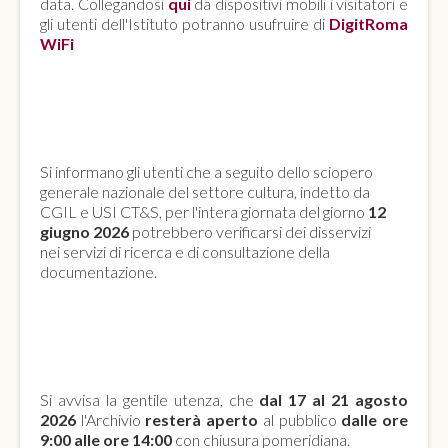
data. Collegandosi
qui
da dispositivi mobili i visitatori e
gli utenti dell'Istituto potranno usufruire di
DigitRoma
WiFi
SCIOPERO GENERALE NAZIONALE
SETTORE CULTURA
Si informano gli utenti che a seguito dello sciopero
generale nazionale del settore cultura, indetto da
CGIL e USI CT&S, per l'intera giornata del giorno
12
giugno 2026
potrebbero verificarsi dei disservizi
nei servizi di ricerca e di consultazione della
documentazione.
APERTURA AL PUBBLICO
AGOSTO 2026
Si avvisa la gentile utenza, che
dal 17 al 21 agosto
2026
l'Archivio
resterà aperto
al pubblico
dalle ore
9:00 alle ore 14:00
con chiusura pomeridiana.