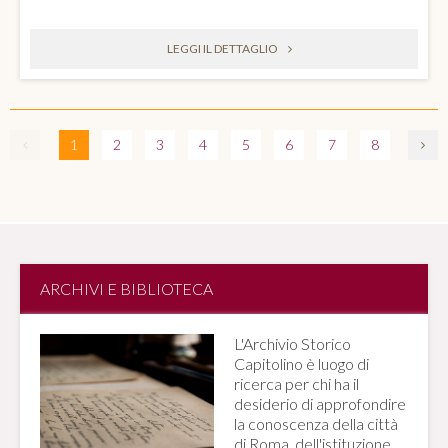
LEGGI IL DETTAGLIO
1
2
3
4
5
6
7
8
ARCHIVI E BIBLIOTECA
L'Archivio Storico
Capitolino è luogo di
ricerca per chi ha il
desiderio di approfondire
la conoscenza della città
di Roma, dell'istituzione